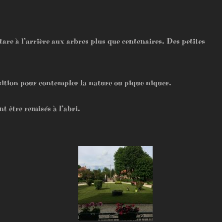
re à l’arrière aux arbres plus que centenaires. Des petites
osition pour contempler la nature ou pique niquer.
t être remisés à l’abri.