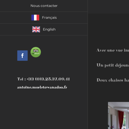
Nous contacter
Français
English
Avec une vue imp
Tripadvisor
Facebook
Un petit déjeun
Tel : +33 (0)3.25.37.09.41
Deux chaises ha
antoine.morlet@wanadoo.fr