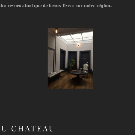
es revues ainsi que de beaux livres sur notre région.
DU CHATEAU