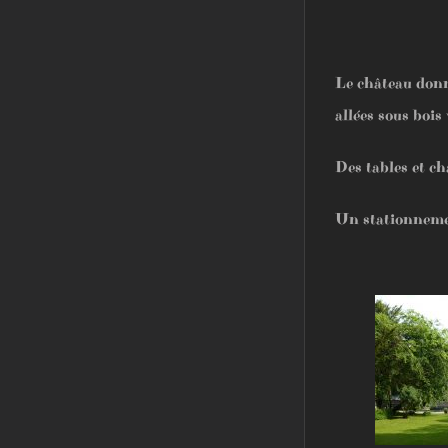
Le château donn
allées sous bois
Des tables et ch
Un stationnement