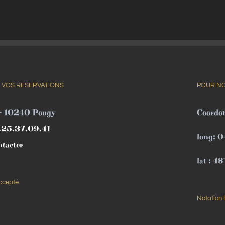
 VOS RESERVATIONS
POUR NO
 - 10240 Pougy
Coordo
.25.37.09.41
long: 
ntacter
lat : 4
ccepté
Notation