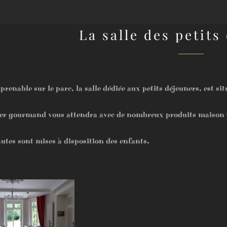
La salle des petits
renable sur le parc, la salle dédiée aux petits déjeuners, est si
er gourmand vous attendra avec de nombreux produits maison (c
utes sont mises à disposition des enfants.