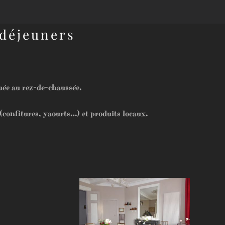
 déjeuners
tuée au rez-de-chaussée.
onfitures, yaourts…) et produits locaux.