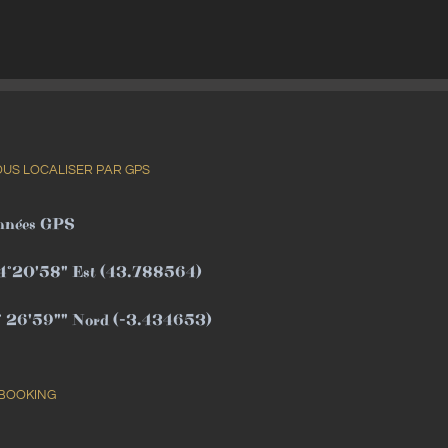
US LOCALISER PAR GPS
nnées GPS
04°20'58" Est (43.788564)
8° 26'59"" Nord (-3.434653)
 BOOKING