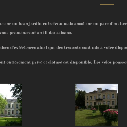
e sur un beau jardin entretenu mais aussi sur un parc d’un hecta
 vous promèneront au fil des saisons.
aises d’extérieures ainsi que des transats sont mis à votre disp
 entièrement privé et clôturé est disponible. Les vélos pourron